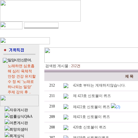
자치/행정
l
경제
l
사회
l
교육
l
문화
l
스포
밀양시민신문여..
노래하면 심호흡
검색된 게시물 :
212건
해 심리·육체적
안정·건강 유지할
제 목
수 정 씨 ‘노래로
212
424호 부터는 게재하지않습니다.
하나되는 밀양’
주제 강의 후 ..
211
제 423호 신토불이 퀴즈
210
제422호 신토불이 퀴즈
(2)
자유게시판
법률상식Q&A
209
제421호 신토불이 퀴즈
여론게시판
208
420호 신토불이 퀴즈
희망의샘터
회계상식
207
제419호 신토불이퀴즈