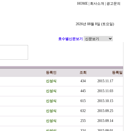
HOME
| 회사소개 | 광고문의
2026년 08월 8일 (토요일)
츠
l
농협
l
향우
l
오피니언
l
종합
l
사람들
호수별신문보기
등록인
조회
등록일
신성식
434
2015.11.17
신성식
445
2015.11.03
신성식
615
2015.10.15
신성식
632
2015.09.25
신성식
255
2015.09.14
신성식
324
2015.09.01