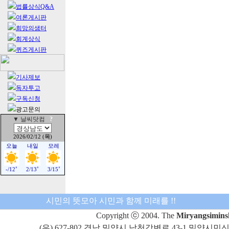
법률상식Q&A
여론게시판
희망의샘터
회계상식
퀴즈게시판
기사제보
독자투고
구독신청
광고문의
시민의 뜻모아 시민과 함께 미래를 !!
Copyright ⓒ 2004. The
Miryangsimin
(우) 627-802 경남 밀양시 남천강변로 43-1 밀양시민신문