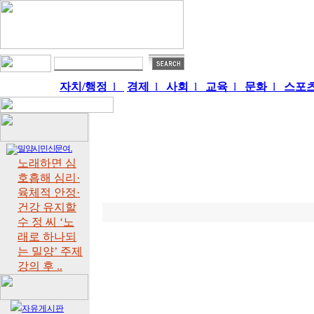
자치/행정
l
경제
l
사회
l
교육
l
문화
l
스포
밀양시민신문여..
노래하면 심
호흡해 심리·
육체적 안정·
건강 유지할
수 정 씨 ‘노
래로 하나되
는 밀양’ 주제
강의 후 ..
자유게시판