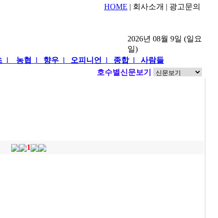
HOME
| 회사소개 | 광고문의
2026년 08월 9일 (일요
일)
츠
l
농협
l
향우
l
오피니언
l
종합
l
사람들
호수별신문보기
1